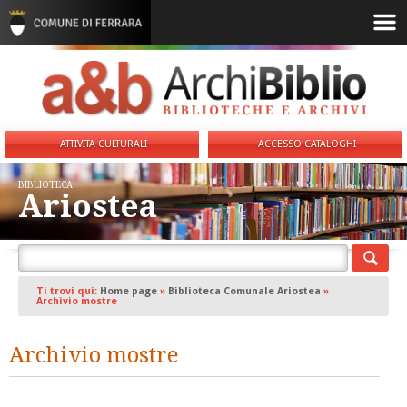
ATTIVITA CULTURALI
ACCESSO CATALOGHI
BIBLIOTECA
Ariostea
Ti trovi qui:
Home page
»
Biblioteca Comunale Ariostea
»
Archivio mostre
Archivio mostre