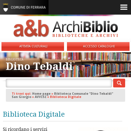
ATTIVITA CULTURALI
ACCESSO CATALOGHI
BIBLIOTECA
Dino Tebaldi
Ti trovi qui:
Home page
»
Biblioteca Comunale "Dino Tebaldi"
San Giorgio
»
AVVISI
»
Biblioteca Digitale
Biblioteca Digitale
Si ricordano i servizi