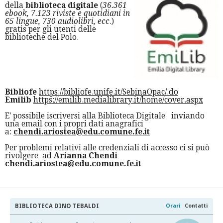
della
biblioteca digitale
(
36.361
ebook, 7.123 riviste e quotidiani in
65 lingue, 730 audiolibri, ecc
.)
gratis per gli utenti delle
biblioteche del Polo.
Bibliofe
https://bibliofe.unife.it/SebinaOpac/.do
Emilib
https://emilib.medialibrary.it/home/cover.aspx
E' possibile iscriversi alla Biblioteca Digitale inviando
una email con i propri dati anagrafici
a:
chendi.ariostea@edu.comune.fe.it
Per problemi relativi alle credenziali di accesso ci si può
rivolgere ad
Arianna Chendi
chendi.ariostea@edu.comune.fe.it
BIBLIOTECA DINO TEBALDI
Orari
Contatti