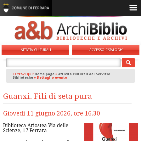
ATTIVITA CULTURALI
ACCESSO CATALOGHI
Ti trovi qui:
Home page
»
Attività culturali del Servizio
Biblioteche
»
Dettaglio evento
Guanxi. Fili di seta pura
Giovedì 11 giugno 2026, ore 16.30
Biblioteca Ariostea Via delle
Scienze, 17 Ferrara