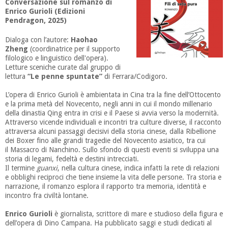
Conversazione sul romanzo di
Enrico Gurioli (Edizioni
Pendragon, 2025)
Dialoga con l’autore:
Haohao
Zheng
(coordinatrice per il supporto
filologico e linguistico dell'opera).
Letture sceniche curate dal gruppo di
lettura
“Le penne spuntate”
di Ferrara/Codigoro.
L’opera di Enrico Gurioli è ambientata in Cina tra la fine dell’Ottocento
e la prima metà del Novecento, negli anni in cui il mondo millenario
della dinastia Qing entra in crisi e il Paese si avvia verso la modernità.
Attraverso vicende individuali e incontri tra culture diverse, il racconto
attraversa alcuni passaggi decisivi della storia cinese, dalla Ribellione
dei Boxer fino alle grandi tragedie del Novecento asiatico, tra cui
il Massacro di Nanchino. Sullo sfondo di questi eventi si sviluppa una
storia di legami, fedeltà e destini intrecciati.
Il termine
guanxi
, nella cultura cinese, indica infatti la rete di relazioni
e obblighi reciproci che tiene insieme la vita delle persone. Tra storia e
narrazione, il romanzo esplora il rapporto tra memoria, identità e
incontro fra civiltà lontane.
Enrico Gurioli
è giornalista, scrittore di mare e studioso della figura e
dell’opera di Dino Campana. Ha pubblicato saggi e studi dedicati al