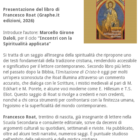
Presentazione del libro di
Francesco Roat (Graphe.it
edizioni, 2026)
Introduce l’autore:
Marcello Girone
Daloli
,
per il ciclo
“Incontri con la
Spiritualità applicata”
Si tratta di un saggio all’insegna della spiritualità che ripropone uno
dei testi fondamentali della tradizione cristiana, rendendolo accessibile
e significativo per il lettore contemporaneo. Secondo libro più letto
nel passato dopo la Bibbia, l’
Imitazione di Cristo
è oggi per molti
un’opera sconosciuta che Roat illumina attraverso un commento
accurato, che dialoga con le Scritture, i mistici medievali al pari di M.
Eckhart e M. Porete, e alcune voci moderne come E. Hillesum e T.S.
Eliot. Questo saggio di Roat si rivolge a credenti e non credenti,
nonché a chi cerca strumenti per confrontarsi con la finitezza umana,
l’egoismo e la superficialità del mondo contemporaneo.
Francesco Roat
, trentino di nascita, già insegnante di lettere nella
Scuola Secondaria e consulente editoriale, scrive da decenni di
argomenti culturali su quotidiani, settimanali e riviste. Ha pubblicato,
oltre ad alcuni testi narrativi, numerosi saggi. È puntuale studioso
nell’ambito della religiosità e della mistica cristiana.