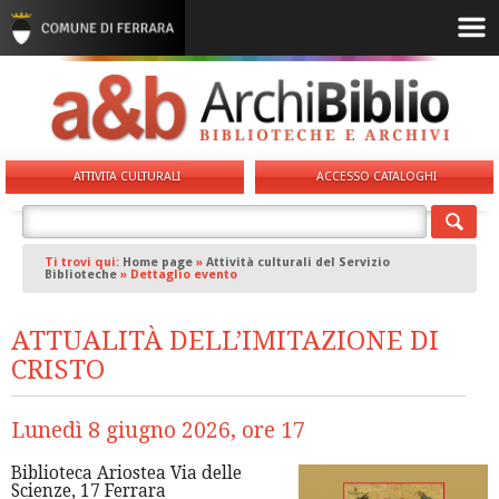
ATTIVITA CULTURALI
ACCESSO CATALOGHI
Ti trovi qui:
Home page
»
Attività culturali del Servizio
Biblioteche
»
Dettaglio evento
ATTUALITÀ DELL’IMITAZIONE DI
CRISTO
Lunedì 8 giugno 2026, ore 17
Biblioteca Ariostea Via delle
Scienze, 17 Ferrara