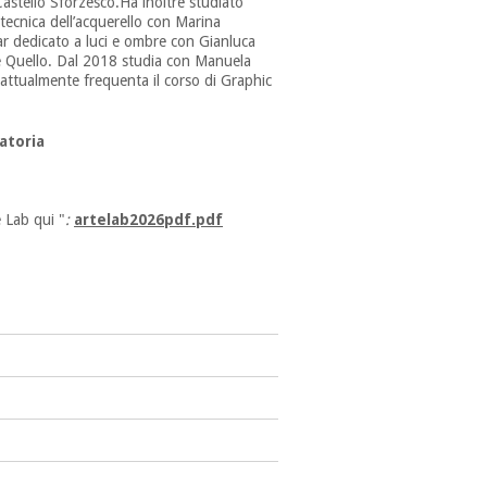
Castello Sforzesco.Ha inoltre studiato
ecnica dell’acquerello con Marina
 dedicato a luci e ombre con Gianluca
le Quello. Dal 2018 studia con Manuela
 e attualmente frequenta il corso di Graphic
atoria
e Lab qui "
:
artelab2026pdf.pdf