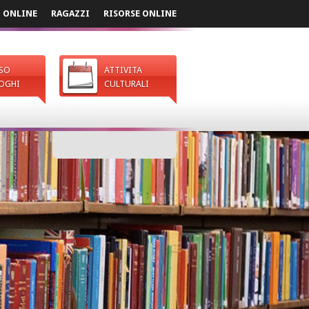
I ONLINE
RAGAZZI
RISORSE ONLINE
SO
ATTIVITA
OGHI
CULTURALI