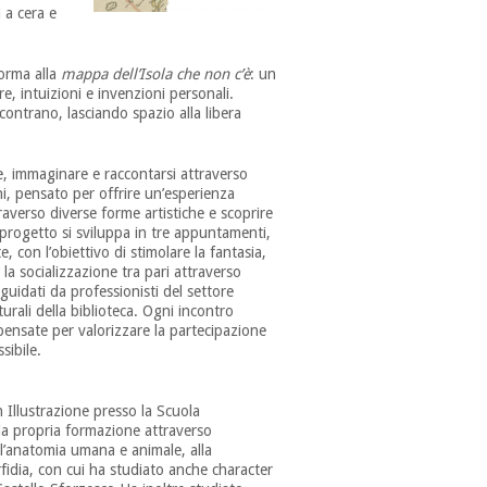
 a cera e
orma alla
mappa dell’Isola che non c’è
: un
e, intuizioni e invenzioni personali.
ontrano, lasciando spazio alla libera
, immaginare e raccontarsi attraverso
ni, pensato per offrire un’esperienza
traverso diverse forme artistiche e scoprire
 progetto si sviluppa in tre appuntamenti,
, con l’obiettivo di stimolare la fantasia,
 la socializzazione tra pari attraverso
 guidati da professionisti del settore
lturali della biblioteca. Ogni incontro
pensate per valorizzare la partecipazione
sibile.
Illustrazione presso la Scuola
la propria formazione attraverso
l’anatomia umana e animale, alla
rfidia, con cui ha studiato anche character