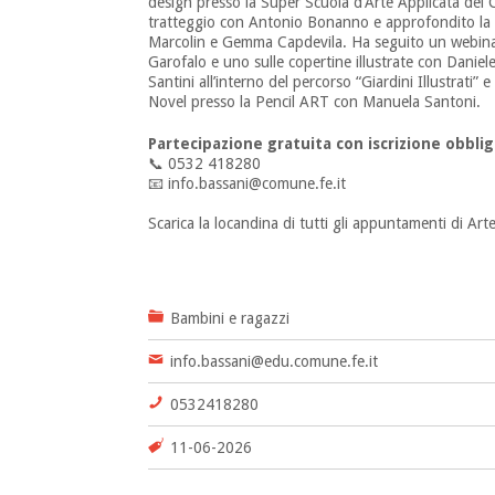
design presso la Super Scuola d’Arte Applicata del 
tratteggio con Antonio Bonanno e approfondito la t
Marcolin e Gemma Capdevila. Ha seguito un webinar
Garofalo e uno sulle copertine illustrate con Danie
Santini all’interno del percorso “Giardini Illustrati”
Novel presso la Pencil ART con Manuela Santoni.
Partecipazione gratuita con iscrizione obblig
📞 0532 418280
📧 info.bassani@comune.fe.it
Scarica la locandina di tutti gli appuntamenti di Art
Bambini e ragazzi
info.bassani@edu.comune.fe.it
0532418280
11-06-2026