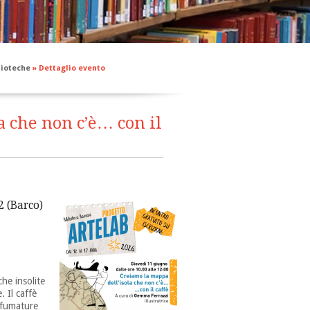
blioteche
»
Dettaglio evento
a che non c’è… con il
2 (Barco)
che insolite
. Il caffè
sfumature