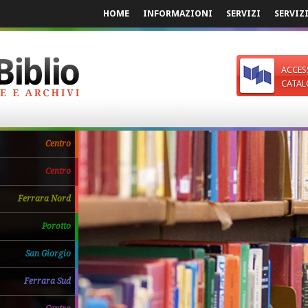
HOME
INFORMAZIONI
SERVIZI
SERVIZ
ACCES
CATAL
Centro
Centro
Ferrara Nord
Porotto
San Giorgio
Ferrara Sud