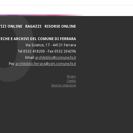
VIZI ONLINE
RAGAZZI
RISORSE ONLINE
TECHE E ARCHIVI DEL COMUNE DI FERRARA
Via Scienze, 17 - 44121 Ferrara
Tel 0532 418200 - Fax 0532 204296
Email
archibiblio@comune.fe.it
Pec
archibiblio.ferrara@cert.comune.fe.it
Privacy
Crediti
Accesso redazione