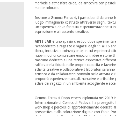
morbide e atmosfere calde, da arricchire con pastelli
matite colorate.
Insieme a Gemma Ferrazzi, i partecipanti daranno f
luogo immaginario costruito attraverso segni, textur
Un’esperienza dove fantasia e sperimentazione si inc
espressione e al racconto creativo.
ARTE LAB è
uno spazio creativo dove sperimentare
l’artededicato a ragazze e ragazzi dagli 11 ai 16 an
libera, inclusiva e coinvolgente, in cui esprimersi at
nuovi modi di comunicare emozioni, idee e storie.Il
ciascuno dedicato a una tecnica espressiva differente
rafforzare la fiducia nelle proprie capacità e favorire
attività creative e collaborative.I laboratori saranno
artistico e da collaboratori coinvolti nelle attività cu
proporrà esperienze manuali, narrative e artistiche 
attiva dei ragazzi in un ambiente accogliente e acces
Gemma Ferrazzi Dopo essersi diplomata nel 2019 in 
Internazionale di Comics di Padova, ha proseguito 
workshop e percorsi di approfondimento dedicati al
prospettiva e alla colorazione digitale con Fabio Po