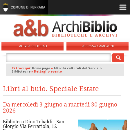
ATTIVITA CULTURALI
ACCESSO CATALOGHI
Ti trovi qui:
Home page
»
Attività culturali del Servizio
Biblioteche
»
Dettaglio evento
Libri al buio. Speciale Estate
Da mercoledì 3 giugno a martedì 30 giugno
2026
Biblioteca Dino Tebaldi - San
Giorgio Via Ferrariola, 12