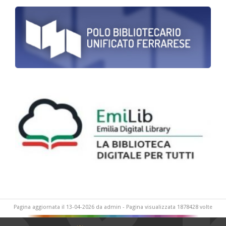
Pagina aggiornata il 13-04-2026 da admin - Pagina visualizzata 1878428 volte