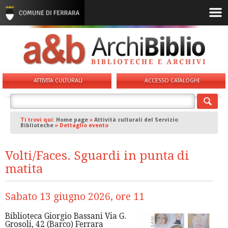
ATTIVITA CULTURALI
ACCESSO CATALOGHI
Ti trovi qui:
Home page
»
Attività culturali del Servizio
Biblioteche
»
Dettaglio evento
Volti/Faces. Sguardi in punta di
matita
Sabato 13 giugno 2026, ore 11
Biblioteca Giorgio Bassani Via G.
Grosoli, 42 (Barco) Ferrara