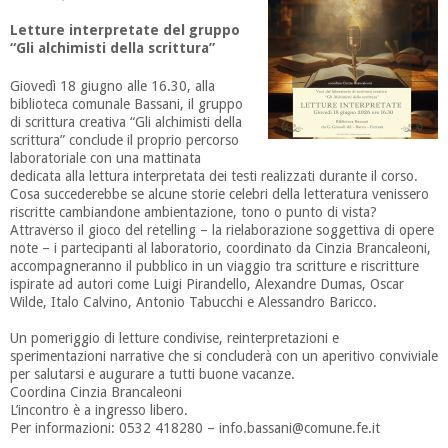
Letture interpretate del gruppo
“Gli alchimisti della scrittura”
Giovedì 18 giugno alle 16.30, alla
biblioteca comunale Bassani, il gruppo
di scrittura creativa “Gli alchimisti della
scrittura” conclude il proprio percorso
laboratoriale con una mattinata
dedicata alla lettura interpretata dei testi realizzati durante il corso.
Cosa succederebbe se alcune storie celebri della letteratura venissero
riscritte cambiandone ambientazione, tono o punto di vista?
Attraverso il gioco del retelling – la rielaborazione soggettiva di opere
note – i partecipanti al laboratorio, coordinato da Cinzia Brancaleoni,
accompagneranno il pubblico in un viaggio tra scritture e riscritture
ispirate ad autori come Luigi Pirandello, Alexandre Dumas, Oscar
Wilde, Italo Calvino, Antonio Tabucchi e Alessandro Baricco.
Un pomeriggio di letture condivise, reinterpretazioni e
sperimentazioni narrative che si concluderà con un aperitivo conviviale
per salutarsi e augurare a tutti buone vacanze.
Coordina Cinzia Brancaleoni
L’incontro è a ingresso libero.
Per informazioni: 0532 418280 – info.bassani@comune.fe.it