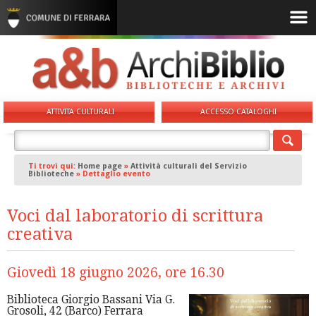
ATTIVITA CULTURALI
ACCESSO CATALOGHI
Ti trovi qui:
Home page
»
Attività culturali del Servizio
Biblioteche
»
Dettaglio evento
Voci dal laboratorio di scrittura
creativa
Giovedì 18 giugno 2026, ore 16.30
Biblioteca Giorgio Bassani Via G.
Grosoli, 42 (Barco) Ferrara