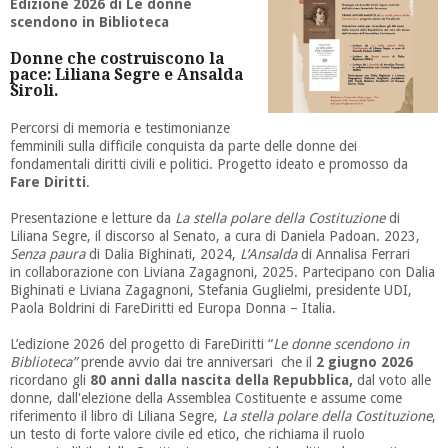
Edizione 2026 di Le donne
scendono in Biblioteca
Donne che costruiscono la
pace: Liliana Segre e Ansalda
Siroli.
Percorsi di memoria e testimonianze
femminili sulla difficile conquista da parte delle donne dei
fondamentali diritti civili e politici. Progetto ideato e promosso da
Fare Diritti
.
Presentazione e letture da
La stella polare della Costituzione
di
Liliana Segre, il discorso al Senato, a cura di Daniela Padoan. 2023,
Senza paura
di Dalia Bighinati, 2024,
L’Ansalda
di Annalisa Ferrari
in collaborazione con Liviana Zagagnoni, 2025. Partecipano con Dalia
Bighinati e Liviana Zagagnoni, Stefania Guglielmi, presidente UDI,
Paola Boldrini di FareDiritti ed Europa Donna – Italia.
L’edizione 2026 del progetto di FareDiritti “
Le donne scendono in
Biblioteca”
prende avvio dai tre anniversari che il
2 giugno 2026
ricordano gli
80 anni dalla nascita della Repubblica,
dal voto alle
donne, dall'elezione della Assemblea Costituente e assume come
riferimento il libro di Liliana Segre,
La stella polare della Costituzione
,
un testo di forte valore civile ed etico, che richiama il ruolo