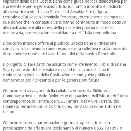
imprescindibile della Costituzione come guida politica democratica per
il presente e per le generazioni future. Il primo incontro e' dedicato
alla senatrice a vita Liliana Segre e ad Ansalda Siroli, figura
centrale dell’attivismo femminile ferrarese, recentemente scomparsa:
due donne che in contesti diversi hanno contribuito in modo decisivo
alla costruzione e alla difesa della pace e dei principi di libertà,
democrazia, partecipazione e solidarietà dell' Italia repubblicana.
Il percorso intende offrire al pubblico un’occasione di riflessione
condivisa sulla memoria come responsabilità collettiva e sulla necessità
di custodire e rinnovare i valori fondativi della nostra Repubblica.
Il progetto di FareDiritti ha assunto come riferimento il libro di Liliana
Segre, un testo di forte valore civile ed etico, che richiama il
ruolo imprescindibile della Costituzione come guida politica e
democratica per il presente e per le generazioni future.
Gli incontri si avvalgono della collaborazione della Biblioteca
Comunale Ariostea, delle Biblioteche di quartiere, dell’Istituto di Storia
contemporanea di Ferrara, dell’UDI Ferrara, dell’ANPI Ferrara, del
Comitato ferrarese per la Costituzione, dell’Associazione Tutori nel
tempo.
Gli incontri sono a partecipazione gratuita, aperti a tutti con
prenotazione da effettuare telefonando al numero 0532 731957 o