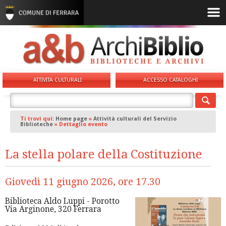
ATTIVITA CULTURALI
ACCESSO CATALOGHI
Ti trovi qui:
Home page
»
Attività culturali del Servizio
Biblioteche
»
Dettaglio evento
La stella polare della Costituzione
Giovedì 11 giugno 2026, ore 17.30
Biblioteca Aldo Luppi - Porotto
Via Arginone, 320 Ferrara