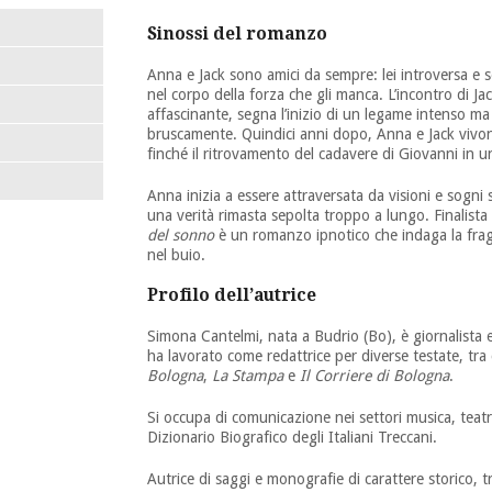
Sinossi del romanzo
Anna e Jack sono amici da sempre: lei introversa e sens
nel corpo della forza che gli manca. L’incontro di J
affascinante, segna l’inizio di un legame intenso ma
bruscamente. Quindici anni dopo, Anna e Jack vivon
finché il ritrovamento del cadavere di Giovanni in un
Anna inizia a essere attraversata da visioni e sogni 
una verità rimasta sepolta troppo a lungo. Finalista
del sonno
è un romanzo ipnotico che indaga la fragili
nel buio.
Profilo dell’autrice
Simona Cantelmi, nata a Budrio (Bo), è giornalista e
ha lavorato come redattrice per diverse testate, tra
Bologna
,
La Stampa
e
Il Corriere di Bologna
.
Si occupa di comunicazione nei settori musica, teatr
Dizionario Biografico degli Italiani Treccani.
Autrice di saggi e monografie di carattere storico, t