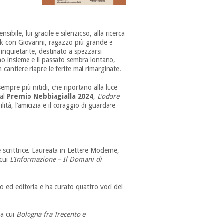
ibile, lui gracile e silenzioso, alla ricerca
ack con Giovanni, ragazzo più grande e
 inquietante, destinato a spezzarsi
o insieme e il passato sembra lontano,
 cantiere riapre le ferite mai rimarginate.
sempre più nitidi, che riportano alla luce
 al
Premio Nebbiagialla 2024
,
L’odore
tà, l’amicizia e il coraggio di guardare
 scrittrice. Laureata in Lettere Moderne,
 cui
L’Informazione – Il Domani di
o ed editoria e ha curato quattro voci del
ra cui
Bologna fra Trecento e