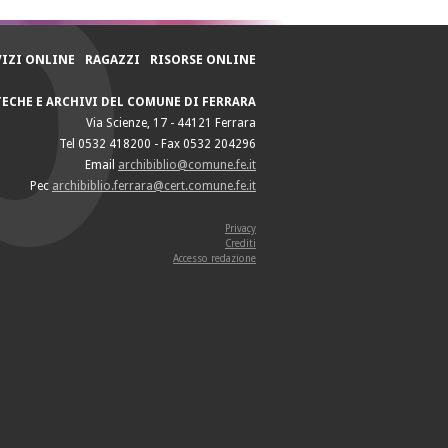
VIZI ONLINE
RAGAZZI
RISORSE ONLINE
TECHE E ARCHIVI DEL COMUNE DI FERRARA
Via Scienze, 17 - 44121 Ferrara
Tel 0532 418200 - Fax 0532 204296
Email
archibiblio@comune.fe.it
Pec
archibiblio.ferrara@cert.comune.fe.it
Privacy
Crediti
Accesso redazione