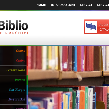
HOME
INFORMAZIONI
SERVIZI
SERVIZ
ACCES
CATAL
Centro
Centro
Ferrara Nord
Porotto
San Giorgio
Ferrara Sud