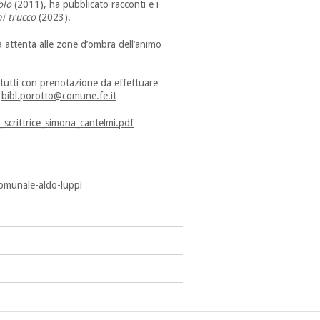
olo
(2011), ha pubblicato racconti e i
i trucco
(2023).
 attenta alle zone d’ombra dell’animo
a tutti con prenotazione da effettuare
a
bibl.porotto@comune.fe.it
_scrittrice_simona_cantelmi.pdf
comunale-aldo-luppi