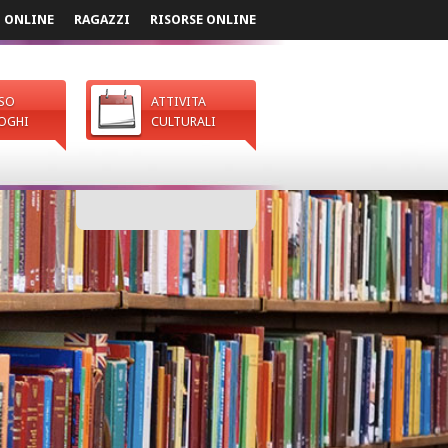
I ONLINE
RAGAZZI
RISORSE ONLINE
SO
ATTIVITA
OGHI
CULTURALI