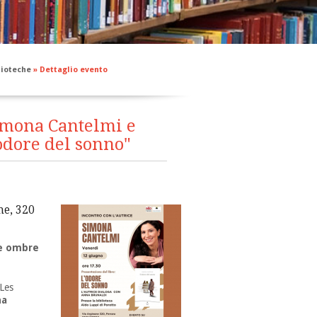
blioteche
»
Dettaglio evento
Simona Cantelmi e
odore del sonno"
ne, 320
lle ombre
 Les
na