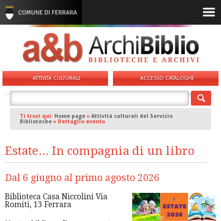
ATTIVITA CULTURALI
ACCESSO CATALOGHI
Ti trovi qui:
Home page
»
Attività culturali del Servizio
Biblioteche
»
Dettaglio evento
Estate... In compagnia di un libro
Dal 6 giugno al primo agosto 2026
Biblioteca Casa Niccolini Via
Romiti, 13 Ferrara