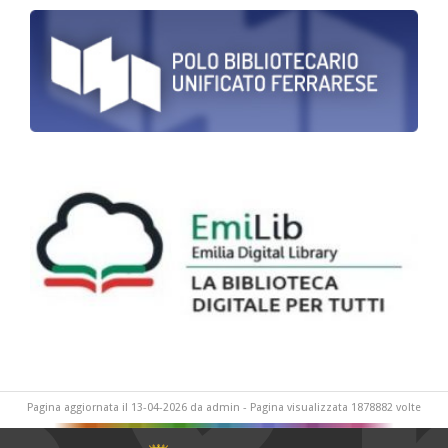
Pagina aggiornata il 13-04-2026 da admin - Pagina visualizzata 1878882 volte