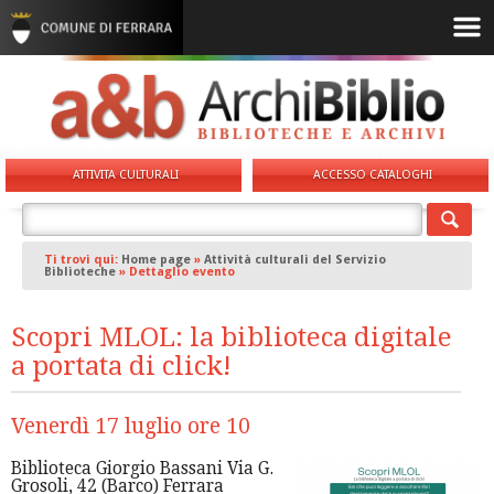
ATTIVITA CULTURALI
ACCESSO CATALOGHI
Ti trovi qui:
Home page
»
Attività culturali del Servizio
Biblioteche
»
Dettaglio evento
Scopri MLOL: la biblioteca digitale
a portata di click!
Venerdì 17 luglio ore 10
Biblioteca Giorgio Bassani Via G.
Grosoli, 42 (Barco) Ferrara