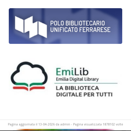
Pagina aggiornata il 13-04-2026 da admin - Pagina visualizzata 1878102 volte