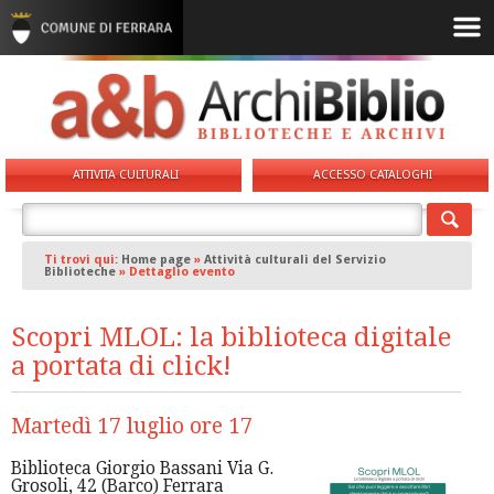
ATTIVITA CULTURALI
ACCESSO CATALOGHI
Ti trovi qui:
Home page
»
Attività culturali del Servizio
Biblioteche
»
Dettaglio evento
Scopri MLOL: la biblioteca digitale
a portata di click!
Martedì 17 luglio ore 17
Biblioteca Giorgio Bassani Via G.
Grosoli, 42 (Barco) Ferrara