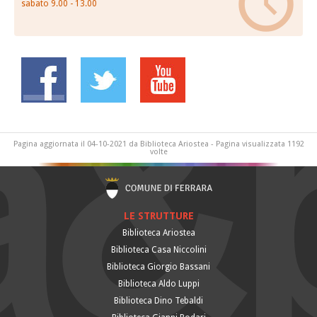
sabato 9.00 - 13.00
V
i
Pagina aggiornata il 04-10-2021 da Biblioteca Ariostea - Pagina visualizzata 1192
volte
LE STRUTTURE
Biblioteca Ariostea
Biblioteca Casa Niccolini
Biblioteca Giorgio Bassani
Biblioteca Aldo Luppi
Biblioteca Dino Tebaldi