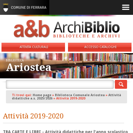
ATTIVITA CULTURALI
ACCESSO CATALOGHI
BIBLIOTECA
Ariostea
Ti trovi qui:
Home page
»
Biblioteca Comunale Ariostea
»
Attività
didattiche a.s. 2025/2026
»
Attività 2019-2020
Attività 2019-2020
TRA CARTE E LIBRI - Attività didattiche per l'anno scolastico