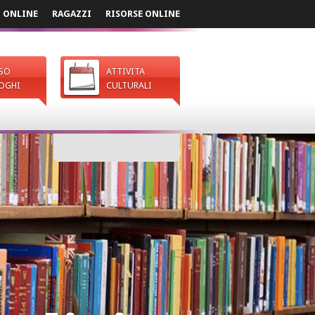
I ONLINE
RAGAZZI
RISORSE ONLINE
SO
ATTIVITA
OGHI
CULTURALI