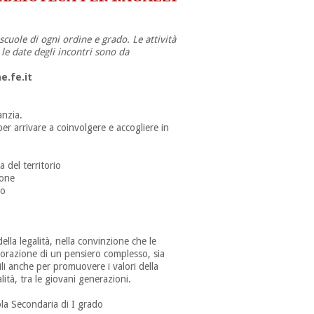
e scuole di ogni ordine e grado.
Le attività
e le date degli incontri sono da
e.fe.it
anzia.
er arrivare a coinvolgere e accogliere in
a del territorio
sone
lo
lla legalità, nella convinzione che le
borazione di un pensiero complesso, sia
ili anche per promuovere i valori della
alità, tra le giovani generazioni.
ola Secondaria di I grado