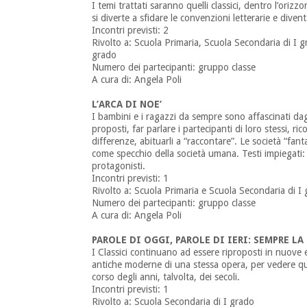
I temi trattati saranno quelli classici, dentro l’oriz
si diverte a sfidare le convenzioni letterarie e dive
Incontri previsti: 2
Rivolto a: Scuola Primaria, Scuola Secondaria di I g
grado
Numero dei partecipanti: gruppo classe
A cura di: Angela Poli
L’ARCA DI NOE’
I bambini e i ragazzi da sempre sono affascinati da
proposti, far parlare i partecipanti di loro stessi, ri
differenze, abituarli a “raccontare”. Le società “fan
come specchio della società umana. Testi impiegati: 
protagonisti.
Incontri previsti: 1
Rivolto a: Scuola Primaria e Scuola Secondaria di I
Numero dei partecipanti: gruppo classe
A cura di: Angela Poli
PAROLE DI OGGI, PAROLE DI IERI: SEMPRE LA
I Classici continuano ad essere riproposti in nuove 
antiche moderne di una stessa opera, per vedere qu
corso degli anni, talvolta, dei secoli.
Incontri previsti: 1
Rivolto a: Scuola Secondaria di I grado