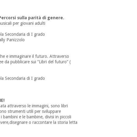
corsi sulla parità di genere.
usicali per giovani adulti
ola Secondaria di I grado
ally Panizzolo
iche e immaginare il futuro. Attraverso
ee da pubblicare sui “Libri del futuro” (
uola Secondaria di I grado
E!
pata attraverso le immagini, sono libri
sono strumenti utili per sviluppare
i bambini e le bambine, divisi in piccoli
ivere,disegnare o raccontare la storia letta