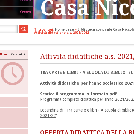
Casa Nic
Centro
Centro
Ti trovi qui:
Home page
»
Biblioteca comunale Casa Niccoli
Attività didattiche a.s. 2021/2022
Orari
Contatti
Attività didattiche a.s. 202
Tel. 0532 418231 -
TRA CARTE E LIBRI - A SCUOLA DI BIBLIOTE
Via Romiti, 13 – 44121 Ferrara
info.niccolini@comune.fe.it
Attività didattiche per l'anno scolastico 202
Scarica il programma in formato pdf
Programma completo didattica per anno 2021/202
Locandina di "
Tra carte e e libri - A scuola di biblio
2021/22
"
OFFERTA DIDATTICA DELLA B