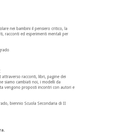
lare nei bambini il pensiero critico, la
ati, racconti ed esperimenti mentali per
 grado
I
 attraverso racconti, libri, pagine dei
e siamo cambiati noi, i modelli da
esta vengono proposti incontri con autori e
rado, biennio Scuola Secondaria di II
ra.