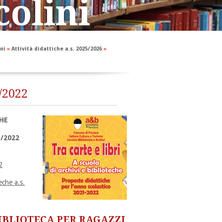
colini
ni
»
Attività didattiche a.s. 2025/2026
»
1/2022
CHE
1/2022
2
teche a.s.
IBLIOTECA PER RAGAZZI