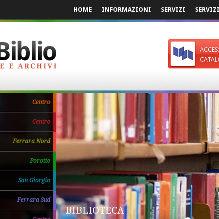
HOME
INFORMAZIONI
SERVIZI
SERVIZ
ACCES
CATAL
Centro
Centro
Ferrara Nord
Porotto
San Giorgio
Ferrara Sud
BIBLIOTECA