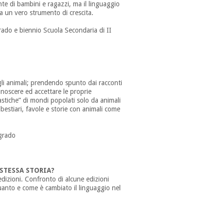
zonte di bambini e ragazzi, ma il linguaggio
nta un vero strumento di crescita.
rado e biennio Scuola Secondaria di II
gli animali; prendendo spunto dai racconti
conoscere ed accettare le proprie
tastiche” di mondi popolati solo da animali
bestiari, favole e storie con animali come
 grado
 STESSA STORIA?
edizioni. Confronto di alcune edizioni
anto e come è cambiato il linguaggio nel