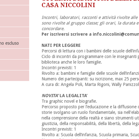
CASA NICCOLINI
Incontri, laboratori, racconti e attività rivolte all
sono rivolte al gruppo classe; gli orari, la durata 
concordare.
Per iscriversi scrivere a info.niccolini@comun
no escluso
NATI PER LEGGERE
Percorsi di lettura con i bambini delle scuole dell’inf
Ciclo di incontri da programmare con le insegnanti p
biblioteca anche le loro famiglie.
Incontri previsti: 1
Rivolto a: bambini e famiglie delle scuole dell’infanzi
Numero dei partecipanti: su iscrizione, max 25 per
A cura di: Angela Poli, Marta Rigoni, Wally Panizzo
NOVITA’
LA LEGALITA’
Tra graphic novel e biografie.
Percorso proposto per l’educazione e la diffusione de
storie svolgano un ruolo fondamentale, sia nell'ela
nella comprensione della realtà e siano strumenti ut
giustizia, della responsabilità, della libertà, della leg
Incontri previsti: 1
Rivolto a: Scuola dell’infanzia, Scuola primaria, Scu