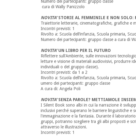
Numero dei partecipanti: gruppo classe
cura di Wally Panizzolo
NOVITA’
STORIE AL FEMMINILE E NON SOLO: Per
Traiettorie letterarie, cinematografiche, grafiche e m
Incontri previsti: 1
Rivolto a: Scuola dell’infanzia, Scuola primaria, Scu
Numero dei partecipanti: gruppo classe a cura di W
NOVITA’
UN LIBRO PER IL FUTURO
Riflettere sull'Ambiente, sulle innovazioni tecnolog
letture e visione di materiali audiovisivi, produrre id
individuali o del gruppo classe).
Incontri previsti: da 1 a 2
Rivolto a: Scuola dell’infanzia, Scuola primaria, Sc
umero dei partecipanti: gruppo classe
A cura di: Angela Poli
NOVITA’
SENZA PAROLE? METTIAMOLE INSIEM
I Silent Book sono albi in cui la narrazione è svilup
inclusivi perché superano le barriere linguistiche e 
l'immaginazione e la fantasia. Durante il laboratorio 
gruppi, potranno scegliere tra gli albi proposti e scr
attraverso le illustrazioni.
Incontri previsti: 1