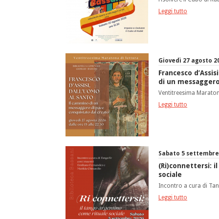
Leggi tutto
Giovedì 27 agosto 2
Francesco d’Assis
di un messaggero 
Ventitreesima Maratona
Leggi tutto
Sabato 5 settembre 
(Ri)connettersi: 
sociale
Incontro a cura di Ta
Leggi tutto