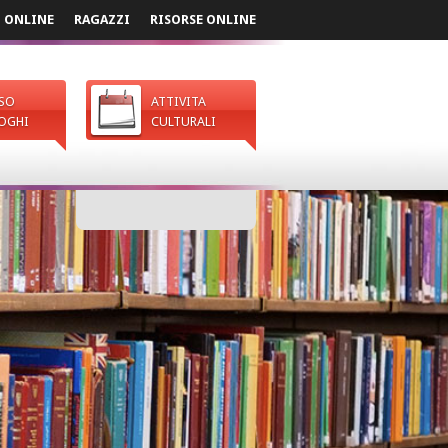
I ONLINE
RAGAZZI
RISORSE ONLINE
SO
ATTIVITA
OGHI
CULTURALI