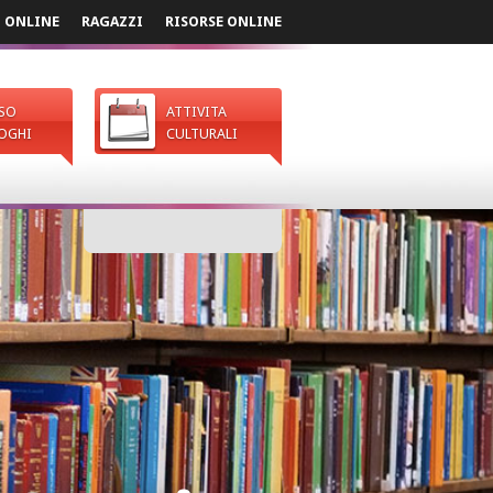
I ONLINE
RAGAZZI
RISORSE ONLINE
SO
ATTIVITA
OGHI
CULTURALI