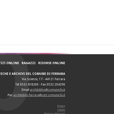
VIZI ONLINE
RAGAZZI
RISORSE ONLINE
TECHE E ARCHIVI DEL COMUNE DI FERRARA
Via Scienze, 17 - 44121 Ferrara
Tel 0532 418200 - Fax 0532 204296
Email
archibiblio@comune.fe.it
Pec
archibiblio.ferrara@cert.comune.fe.it
Privacy
Crediti
Accesso redazione