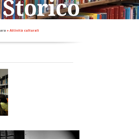
 Storico
rara
»
Attività culturali