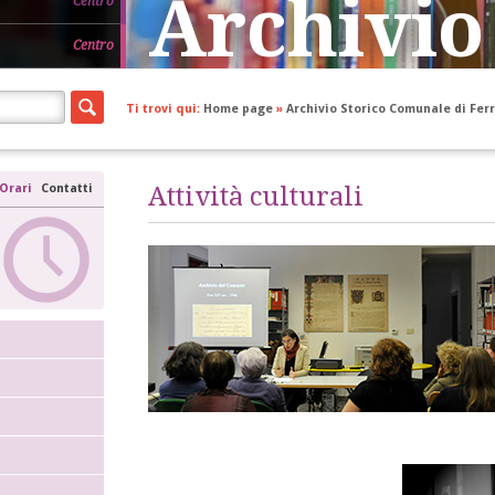
Archivio
Centro
Centro
Ti trovi qui:
Home page
»
Archivio Storico Comunale di Fer
Orari
Contatti
Attività culturali
Tel. 0532 418240/8243
via Giuoco del Pallone, 8 - 44121 Ferrara
mezzetti.ariostea@edu.comune.fe.it