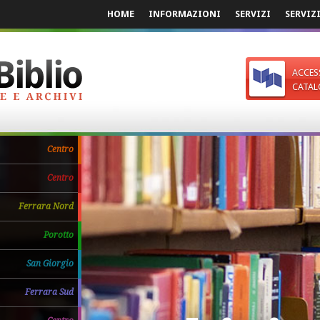
HOME
INFORMAZIONI
SERVIZI
SERVIZ
ACCES
CATAL
Centro
Centro
Ferrara Nord
Porotto
San Giorgio
Ferrara Sud