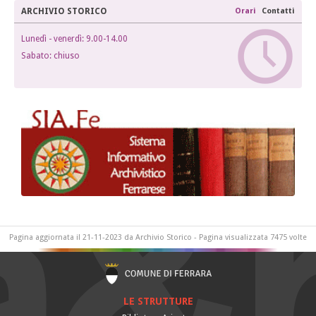
ARCHIVIO STORICO
Orari
Contatti
Lunedì - venerdì: 9.00-14.00
T
Sabato: chiuso
v
m
Pagina aggiornata il 21-11-2023 da Archivio Storico - Pagina visualizzata 7475 volte
LE STRUTTURE